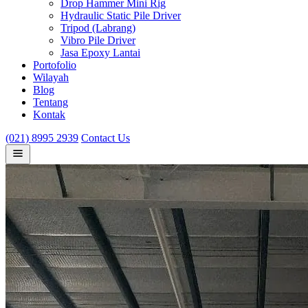
Drop Hammer Mini Rig
Hydraulic Static Pile Driver
Tripod (Labrang)
Vibro Pile Driver
Jasa Epoxy Lantai
Portofolio
Wilayah
Blog
Tentang
Kontak
(021) 8995 2939
Contact Us