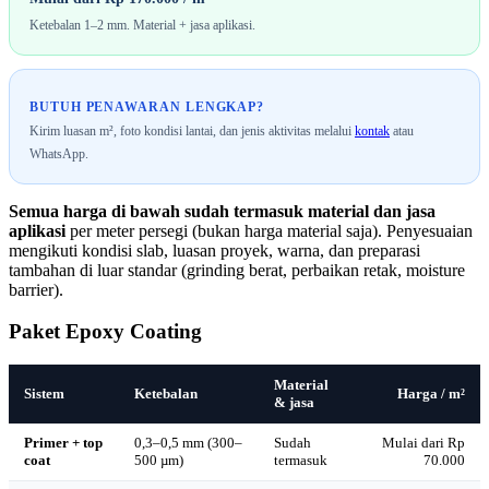
Ketebalan 1–2 mm. Material + jasa aplikasi.
BUTUH PENAWARAN LENGKAP?
Kirim luasan m², foto kondisi lantai, dan jenis aktivitas melalui
kontak
atau
WhatsApp.
Semua harga di bawah sudah termasuk material dan jasa
aplikasi
per meter persegi (bukan harga material saja). Penyesuaian
mengikuti kondisi slab, luasan proyek, warna, dan preparasi
tambahan di luar standar (grinding berat, perbaikan retak, moisture
barrier).
Paket Epoxy Coating
Material
Sistem
Ketebalan
Harga / m²
& jasa
Primer + top
0,3–0,5 mm (300–
Sudah
Mulai dari Rp
coat
500 µm)
termasuk
70.000