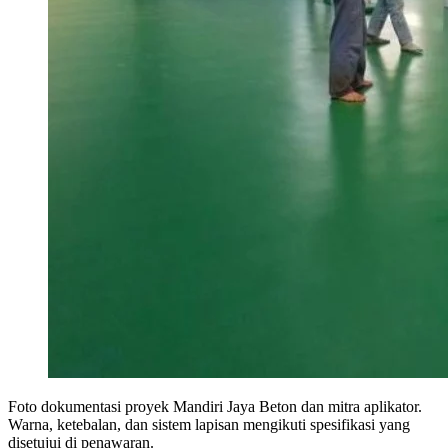
Foto dokumentasi proyek Mandiri Jaya Beton dan mitra aplikator.
Warna, ketebalan, dan sistem lapisan mengikuti spesifikasi yang
disetujui di penawaran.