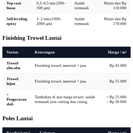
Top coat
0,3–0,5 mm (300–
Sudah
Mulai dari Rp
biasa
500 µm)
termasuk
110.000
Self-leveling
1–2 mm (1000–
Sudah
Mulai dari Rp
epoxy
2000 µm)
termasuk
170.000
Finishing Trowel Lantai
Varian
Keterangan
Harga / m²
Trowel
Finishing trowel, material + jasa
Rp 45.000
abu-abu
Trowel
Finishing trowel, material + jasa
Rp 55.000
hijau
+
Tambahan di atas harga trowel; sudah
+ Rp 25.000
Pengecoran
termasuk join cutting dan curing
– Rp 30.000
slab
Poles Lantai
Kondisi lantai
Cakupan
Harga / m²