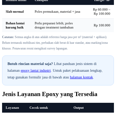
Rp 60.000 –
Slab normal
Poles permukaan, material + jasa
Rp 100.000
Bahan lantai
Perlu preparasi lebih; poles
Rp 100.000
kurang baik
dengan treatment tambahan
Catatan:
Semua angka di atas adalah referensi harga jasa per m² (material + aplikasi).
Belum termasuk mobilisasi tim, perbaikan slab berat di luar standar, atau marking/zona
khusus. Penawaran resmi mengikuti survey lapangan.
Butuh rincian material saja?
Lihat panduan jenis sistem di
halaman
epoxy lantai industri
. Untuk paket pelaksanaan lengkap,
tetap gunakan formulir jasa di bawah atau
halaman kontak
.
Jenis Layanan Epoxy yang Tersedia
Layanan
Cocok untuk
Output