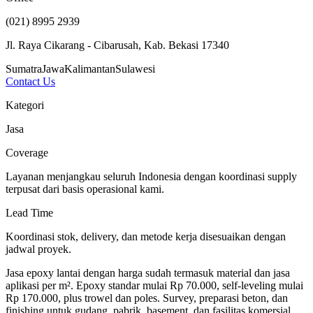
(021) 8995 2939
Jl. Raya Cikarang - Cibarusah, Kab. Bekasi 17340
Sumatra
Jawa
Kalimantan
Sulawesi
Contact Us
Kategori
Jasa
Coverage
Layanan menjangkau seluruh Indonesia dengan koordinasi supply
terpusat dari basis operasional kami.
Lead Time
Koordinasi stok, delivery, dan metode kerja disesuaikan dengan
jadwal proyek.
Jasa epoxy lantai dengan harga sudah termasuk material dan jasa
aplikasi per m². Epoxy standar mulai Rp 70.000, self-leveling mulai
Rp 170.000, plus trowel dan poles. Survey, preparasi beton, dan
finishing untuk gudang, pabrik, basement, dan fasilitas komersial.