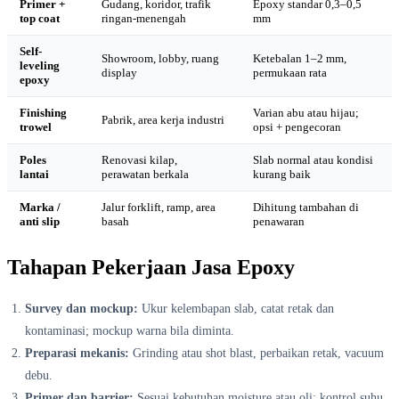
Primer +
Gudang, koridor, trafik
Epoxy standar 0,3–0,5
top coat
ringan-menengah
mm
Self-
Showroom, lobby, ruang
Ketebalan 1–2 mm,
leveling
display
permukaan rata
epoxy
Finishing
Varian abu atau hijau;
Pabrik, area kerja industri
trowel
opsi + pengecoran
Poles
Renovasi kilap,
Slab normal atau kondisi
lantai
perawatan berkala
kurang baik
Marka /
Jalur forklift, ramp, area
Dihitung tambahan di
anti slip
basah
penawaran
Tahapan Pekerjaan Jasa Epoxy
Survey dan mockup:
Ukur kelembapan slab, catat retak dan
kontaminasi; mockup warna bila diminta.
Preparasi mekanis:
Grinding atau shot blast, perbaikan retak, vacuum
debu.
Primer dan barrier:
Sesuai kebutuhan moisture atau oli; kontrol suhu